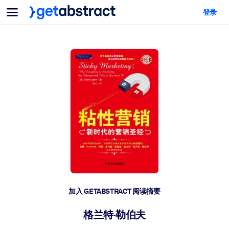
菜单
登录
面向团队与管理者
按用例
面向个人
AI 技能提升
面向人工智能系统
为您的员工配备关键的人工智能技能。
领导力发展
帮助您的管理者为未来的工作时代做好准备。
协作学习
让团队更轻松地共同学习、解决实际问题并更快采取行动。
技能提升与重塑
培养您的员工应对未来挑战所需的技能。
健康与福祉
加入 GETABSTRACT 阅读摘要
打造一支更健康、更具韧性的员工队伍。
格兰特·勒伯夫