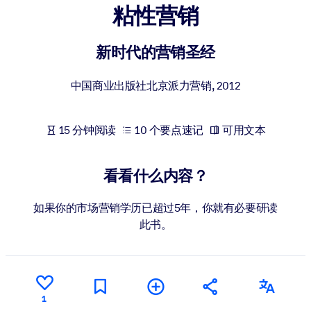
粘性营销
按系统
面向 LMS/LXP
新时代的营销圣经
将简短且经过验证的知识引入您的 LMS/LXP，以获得更强的学习效
果。
中国商业出版社北京派力营销
,
2012
面向企业图书馆
用值得信赖且即插即用的商业知识丰富您的企业图书馆。
15 分钟阅读
10 个要点速记
可用文本
面向人工智能系统
利用可靠、结构化的知识为您的人工智能系统提供动力，以改善输
看看什么内容？
结果。
如果你的市场营销学历已超过5年，你就有必要研读
此书。
1