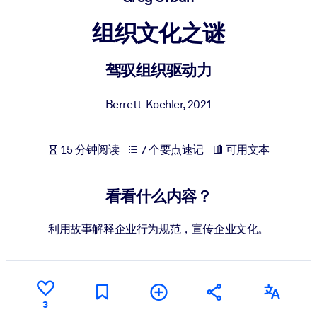
按系统
组织文化之谜
面向 LMS/LXP
将简短且经过验证的知识引入您的 LMS/LXP，以获得更强的学习效
驾驭组织驱动力
果。
面向企业图书馆
Berrett-Koehler
,
2021
用值得信赖且即插即用的商业知识丰富您的企业图书馆。
面向人工智能系统
15 分钟阅读
7 个要点速记
可用文本
利用可靠、结构化的知识为您的人工智能系统提供动力，以改善输
结果。
看看什么内容？
利用故事解释企业行为规范，宣传企业文化。
3