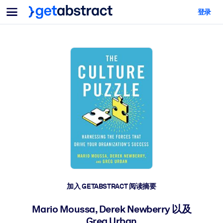
菜单
登录
面向团队与管理者
按用例
面向个人
AI 技能提升
面向人工智能系统
为您的员工配备关键的人工智能技能。
领导力发展
帮助您的管理者为未来的工作时代做好准备。
协作学习
让团队更轻松地共同学习、解决实际问题并更快采取行动。
技能提升与重塑
培养您的员工应对未来挑战所需的技能。
健康与福祉
加入 GETABSTRACT 阅读摘要
打造一支更健康、更具韧性的员工队伍。
Mario Moussa, Derek Newberry 以及
Greg Urban