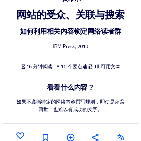
按系统
网站的受众、关联与搜索
面向 LMS/LXP
将简短且经过验证的知识引入您的 LMS/LXP，以获得更强的学习效
如何利用相关内容锁定网络读者群
果。
面向企业图书馆
IBM Press
,
2010
用值得信赖且即插即用的商业知识丰富您的企业图书馆。
面向人工智能系统
15 分钟阅读
10 个要点速记
可用文本
利用可靠、结构化的知识为您的人工智能系统提供动力，以改善输
结果。
看看什么内容？
如果不遵循特定的网络内容撰写规则，即使是莎翁
再世，也难以有成功的文字。