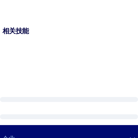
相关技能
Visually hidden Text