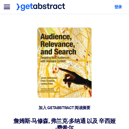
菜单
登录
面向团队与管理者
按用例
面向个人
AI 技能提升
面向人工智能系统
为您的员工配备关键的人工智能技能。
领导力发展
帮助您的管理者为未来的工作时代做好准备。
协作学习
让团队更轻松地共同学习、解决实际问题并更快采取行动。
技能提升与重塑
培养您的员工应对未来挑战所需的技能。
健康与福祉
加入 GETABSTRACT 阅读摘要
打造一支更健康、更具韧性的员工队伍。
詹姆斯·马修森, 弗兰克·多纳通 以及 辛西娅
·费希尔