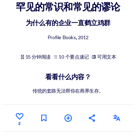
罕见的常识和常见的谬论
按系统
面向 LMS/LXP
为什么有的企业一直鹤立鸡群
将简短且经过验证的知识引入您的 LMS/LXP，以获得更强的学习效
果。
Profile Books
,
2012
面向企业图书馆
用值得信赖且即插即用的商业知识丰富您的企业图书馆。
15 分钟阅读
10 个要点速记
可用文本
面向人工智能系统
利用可靠、结构化的知识为您的人工智能系统提供动力，以改善输
看看什么内容？
结果。
传统的套路无法帮你在商界生存。
2