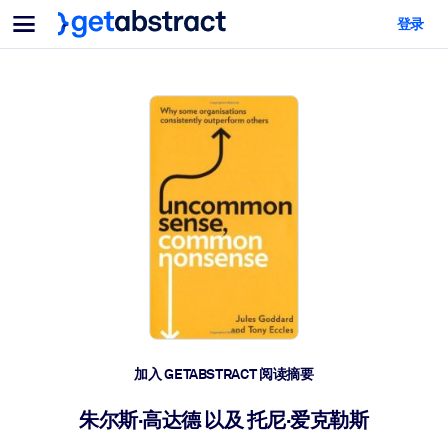
菜单
登录
面向团队与管理者
按用例
面向个人
AI 技能提升
面向人工智能系统
为您的员工配备关键的人工智能技能。
领导力发展
帮助您的管理者为未来的工作时代做好准备。
协作学习
让团队更轻松地共同学习、解决实际问题并更快采取行动。
技能提升与重塑
培养您的员工应对未来挑战所需的技能。
健康与福祉
加入 GETABSTRACT 阅读摘要
打造一支更健康、更具韧性的员工队伍。
朱尔斯·高达德 以及 托尼·爱克勒斯