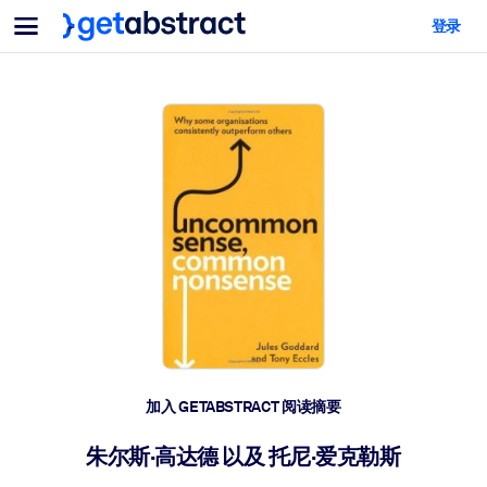
菜单
登录
面向团队与管理者
按用例
面向个人
AI 技能提升
面向人工智能系统
为您的员工配备关键的人工智能技能。
领导力发展
帮助您的管理者为未来的工作时代做好准备。
协作学习
让团队更轻松地共同学习、解决实际问题并更快采取行动。
技能提升与重塑
培养您的员工应对未来挑战所需的技能。
健康与福祉
加入 GETABSTRACT 阅读摘要
打造一支更健康、更具韧性的员工队伍。
朱尔斯·高达德 以及 托尼·爱克勒斯