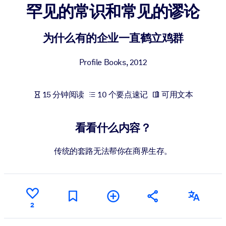
罕见的常识和常见的谬论
按系统
面向 LMS/LXP
为什么有的企业一直鹤立鸡群
将简短且经过验证的知识引入您的 LMS/LXP，以获得更强的学习效
果。
Profile Books
,
2012
面向企业图书馆
用值得信赖且即插即用的商业知识丰富您的企业图书馆。
15 分钟阅读
10 个要点速记
可用文本
面向人工智能系统
利用可靠、结构化的知识为您的人工智能系统提供动力，以改善输
看看什么内容？
结果。
传统的套路无法帮你在商界生存。
2