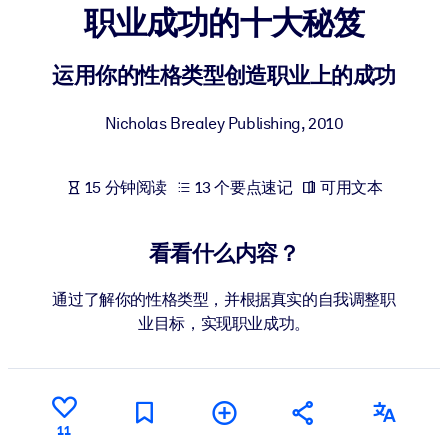
职业成功的十大秘笈
按系统
面向 LMS/LXP
运用你的性格类型创造职业上的成功
将简短且经过验证的知识引入您的 LMS/LXP，以获得更强的学习效
果。
Nicholas Brealey Publishing
,
2010
面向企业图书馆
用值得信赖且即插即用的商业知识丰富您的企业图书馆。
15 分钟阅读
13 个要点速记
可用文本
面向人工智能系统
利用可靠、结构化的知识为您的人工智能系统提供动力，以改善输
看看什么内容？
结果。
通过了解你的性格类型，并根据真实的自我调整职
业目标，实现职业成功。
11