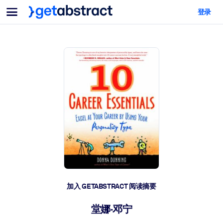
菜单
登录
面向团队与管理者
按用例
面向个人
AI 技能提升
面向人工智能系统
为您的员工配备关键的人工智能技能。
领导力发展
帮助您的管理者为未来的工作时代做好准备。
协作学习
让团队更轻松地共同学习、解决实际问题并更快采取行动。
技能提升与重塑
培养您的员工应对未来挑战所需的技能。
健康与福祉
加入 GETABSTRACT 阅读摘要
打造一支更健康、更具韧性的员工队伍。
堂娜·邓宁