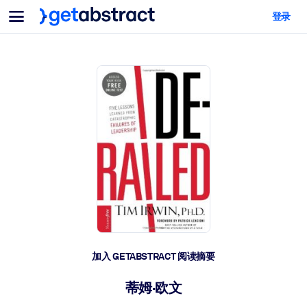
菜单
登录
面向团队与管理者
按用例
面向个人
AI 技能提升
面向人工智能系统
为您的员工配备关键的人工智能技能。
领导力发展
帮助您的管理者为未来的工作时代做好准备。
协作学习
让团队更轻松地共同学习、解决实际问题并更快采取行动。
技能提升与重塑
培养您的员工应对未来挑战所需的技能。
健康与福祉
加入 GETABSTRACT 阅读摘要
打造一支更健康、更具韧性的员工队伍。
蒂姆·欧文