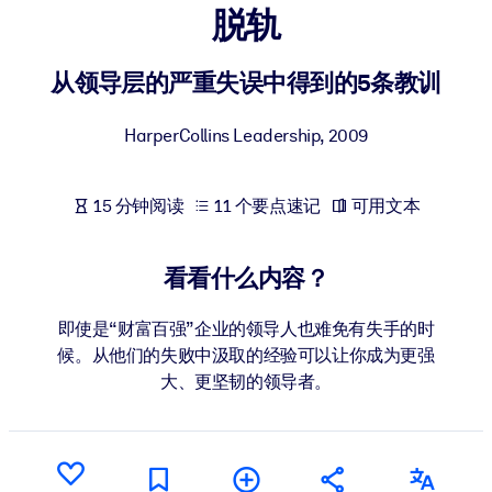
脱轨
按系统
面向 LMS/LXP
从领导层的严重失误中得到的5条教训
将简短且经过验证的知识引入您的 LMS/LXP，以获得更强的学习效
果。
HarperCollins Leadership
,
2009
面向企业图书馆
用值得信赖且即插即用的商业知识丰富您的企业图书馆。
15 分钟阅读
11 个要点速记
可用文本
面向人工智能系统
利用可靠、结构化的知识为您的人工智能系统提供动力，以改善输
看看什么内容？
结果。
即使是“财富百强”企业的领导人也难免有失手的时
候。从他们的失败中汲取的经验可以让你成为更强
大、更坚韧的领导者。