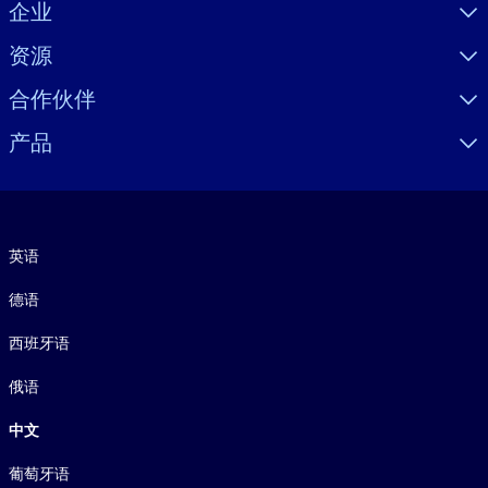
Visually hidden Text
企业
资源
合作伙伴
产品
语言
英语
德语
西班牙语
俄语
中文
葡萄牙语