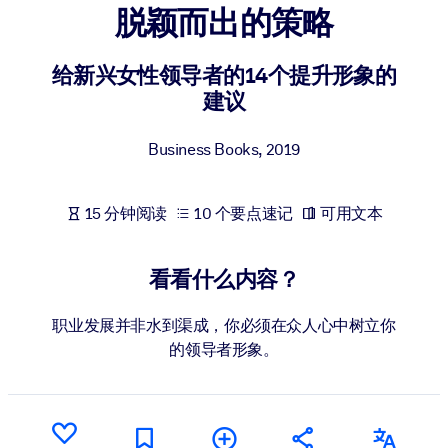
脱颖而出的策略
按系统
面向 LMS/LXP
给新兴女性领导者的14个提升形象的
将简短且经过验证的知识引入您的 LMS/LXP，以获得更强的学习效
建议
果。
面向企业图书馆
Business Books
,
2019
用值得信赖且即插即用的商业知识丰富您的企业图书馆。
面向人工智能系统
15 分钟阅读
10 个要点速记
可用文本
利用可靠、结构化的知识为您的人工智能系统提供动力，以改善输
结果。
看看什么内容？
职业发展并非水到渠成，你必须在众人心中树立你
的领导者形象。