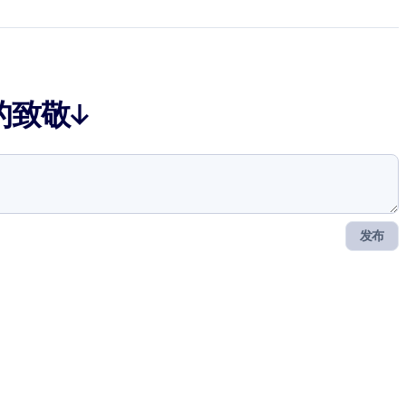
的致敬↓
发布