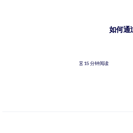
按系统
面向 LMS/LXP
将简短且经过验证的知识引入您的 LMS/LXP，以获得更强的学习效
如何通
面向企业图书馆
用值得信赖且即插即用的商业知识丰富您的企业图书馆。
面向人工智能系统
15 分钟阅读
利用可靠、结构化的知识为您的人工智能系统提供动力，以改善输