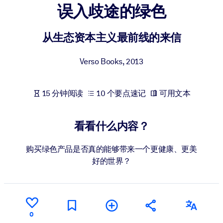
误入歧途的绿色
按系统
面向 LMS/LXP
从生态资本主义最前线的来信
将简短且经过验证的知识引入您的 LMS/LXP，以获得更强的学习效
果。
Verso Books
,
2013
面向企业图书馆
用值得信赖且即插即用的商业知识丰富您的企业图书馆。
15 分钟阅读
10 个要点速记
可用文本
面向人工智能系统
利用可靠、结构化的知识为您的人工智能系统提供动力，以改善输
看看什么内容？
结果。
购买绿色产品是否真的能够带来一个更健康、更美
好的世界？
0