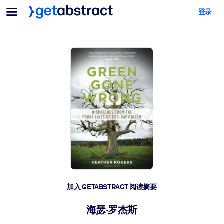
菜单
登录
面向团队与管理者
按用例
面向个人
AI 技能提升
面向人工智能系统
为您的员工配备关键的人工智能技能。
领导力发展
帮助您的管理者为未来的工作时代做好准备。
协作学习
让团队更轻松地共同学习、解决实际问题并更快采取行动。
技能提升与重塑
培养您的员工应对未来挑战所需的技能。
健康与福祉
加入 GETABSTRACT 阅读摘要
打造一支更健康、更具韧性的员工队伍。
海瑟·罗杰斯