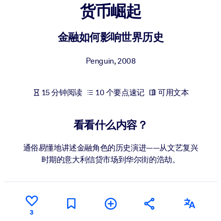
货币崛起
按系统
面向 LMS/LXP
金融如何影响世界历史
将简短且经过验证的知识引入您的 LMS/LXP，以获得更强的学习效
果。
Penguin
,
2008
面向企业图书馆
用值得信赖且即插即用的商业知识丰富您的企业图书馆。
15 分钟阅读
10 个要点速记
可用文本
面向人工智能系统
利用可靠、结构化的知识为您的人工智能系统提供动力，以改善输
看看什么内容？
结果。
通俗易懂地讲述金融角色的历史演进——从文艺复兴
时期的意大利信贷市场到华尔街的浩劫。
3