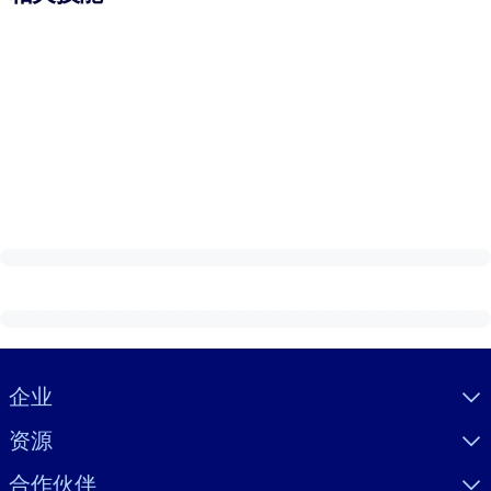
Visually hidden Text
企业
资源
合作伙伴