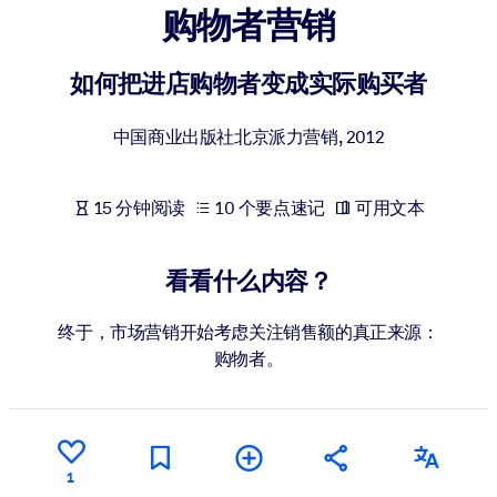
购物者营销
按系统
面向 LMS/LXP
如何把进店购物者变成实际购买者
将简短且经过验证的知识引入您的 LMS/LXP，以获得更强的学习效
果。
中国商业出版社北京派力营销
,
2012
面向企业图书馆
用值得信赖且即插即用的商业知识丰富您的企业图书馆。
15 分钟阅读
10 个要点速记
可用文本
面向人工智能系统
利用可靠、结构化的知识为您的人工智能系统提供动力，以改善输
看看什么内容？
结果。
终于，市场营销开始考虑关注销售额的真正来源：
购物者。
1