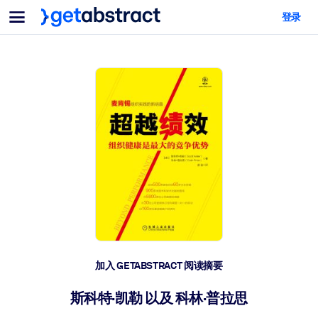
菜单
登录
面向团队与管理者
按用例
面向个人
AI 技能提升
面向人工智能系统
为您的员工配备关键的人工智能技能。
领导力发展
帮助您的管理者为未来的工作时代做好准备。
协作学习
让团队更轻松地共同学习、解决实际问题并更快采取行动。
技能提升与重塑
培养您的员工应对未来挑战所需的技能。
健康与福祉
加入 GETABSTRACT 阅读摘要
打造一支更健康、更具韧性的员工队伍。
斯科特·凯勒 以及 科林·普拉思