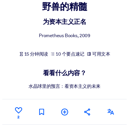
野兽的精髓
按系统
面向 LMS/LXP
为资本主义正名
将简短且经过验证的知识引入您的 LMS/LXP，以获得更强的学习效
果。
Prometheus Books
,
2009
面向企业图书馆
用值得信赖且即插即用的商业知识丰富您的企业图书馆。
15 分钟阅读
10 个要点速记
可用文本
面向人工智能系统
利用可靠、结构化的知识为您的人工智能系统提供动力，以改善输
看看什么内容？
结果。
水晶球里的预言：看资本主义的未来
2