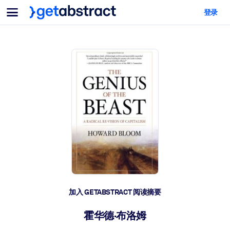
菜单
登录
面向团队与管理者
按用例
面向个人
AI 技能提升
面向人工智能系统
为您的员工配备关键的人工智能技能。
领导力发展
帮助您的管理者为未来的工作时代做好准备。
协作学习
让团队更轻松地共同学习、解决实际问题并更快采取行动。
技能提升与重塑
培养您的员工应对未来挑战所需的技能。
健康与福祉
加入 GETABSTRACT 阅读摘要
打造一支更健康、更具韧性的员工队伍。
霍华德·布洛姆