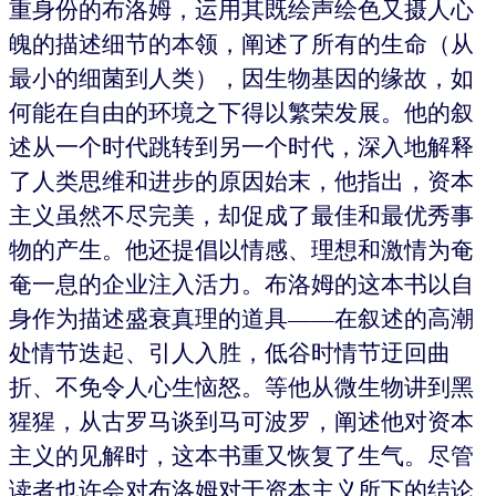
重身份的布洛姆，运用其既绘声绘色又摄人心
魄的描述细节的本领，阐述了所有的生命（从
最小的细菌到人类），因生物基因的缘故，如
何能在自由的环境之下得以繁荣发展。他的叙
述从一个时代跳转到另一个时代，深入地解释
了人类思维和进步的原因始末，他指出，资本
主义虽然不尽完美，却促成了最佳和最优秀事
物的产生。他还提倡以情感、理想和激情为奄
奄一息的企业注入活力。布洛姆的这本书以自
身作为描述盛衰真理的道具——在叙述的高潮
处情节迭起、引人入胜，低谷时情节迂回曲
折、不免令人心生恼怒。等他从微生物讲到黑
猩猩，从古罗马谈到马可波罗，阐述他对资本
主义的见解时，这本书重又恢复了生气。尽管
读者也许会对布洛姆对于资本主义所下的结论