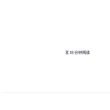
按系统
面向 LMS/LXP
将简短且经过验证的知识引入您的 LMS/LXP，以获得更强的学习效
面向企业图书馆
用值得信赖且即插即用的商业知识丰富您的企业图书馆。
面向人工智能系统
15 分钟阅读
利用可靠、结构化的知识为您的人工智能系统提供动力，以改善输