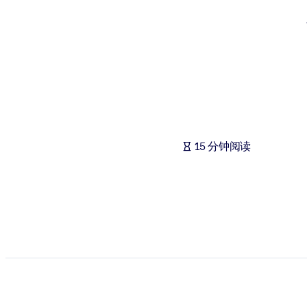
按系统
面向 LMS/LXP
将简短且经过验证的知识引入您的 LMS/LXP，以获得更强的学习效
面向企业图书馆
用值得信赖且即插即用的商业知识丰富您的企业图书馆。
面向人工智能系统
15 分钟阅读
利用可靠、结构化的知识为您的人工智能系统提供动力，以改善输