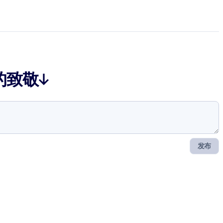
的致敬↓
发布