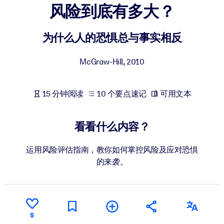
风险到底有多大？
按系统
面向 LMS/LXP
为什么人的恐惧总与事实相反
将简短且经过验证的知识引入您的 LMS/LXP，以获得更强的学习效
果。
McGraw-Hill
,
2010
面向企业图书馆
用值得信赖且即插即用的商业知识丰富您的企业图书馆。
15 分钟阅读
10 个要点速记
可用文本
面向人工智能系统
利用可靠、结构化的知识为您的人工智能系统提供动力，以改善输
看看什么内容？
结果。
运用风险评估指南，教你如何掌控风险及应对恐惧
的来袭。
5