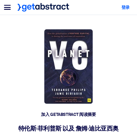
菜单
登录
面向团队与管理者
按用例
面向个人
AI 技能提升
面向人工智能系统
为您的员工配备关键的人工智能技能。
领导力发展
帮助您的管理者为未来的工作时代做好准备。
协作学习
让团队更轻松地共同学习、解决实际问题并更快采取行动。
技能提升与重塑
培养您的员工应对未来挑战所需的技能。
健康与福祉
加入 GETABSTRACT 阅读摘要
打造一支更健康、更具韧性的员工队伍。
特伦斯·菲利普斯 以及 詹姆·迪比亚西奥