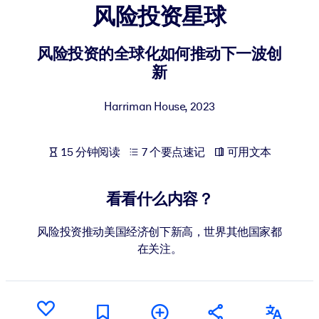
风险投资星球
按系统
面向 LMS/LXP
风险投资的全球化如何推动下一波创
将简短且经过验证的知识引入您的 LMS/LXP，以获得更强的学习效
新
果。
面向企业图书馆
Harriman House
,
2023
用值得信赖且即插即用的商业知识丰富您的企业图书馆。
面向人工智能系统
15 分钟阅读
7 个要点速记
可用文本
利用可靠、结构化的知识为您的人工智能系统提供动力，以改善输
结果。
看看什么内容？
风险投资推动美国经济创下新高，世界其他国家都
在关注。