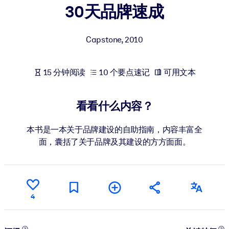
30天品牌速成
按系统
面向 LMS/LXP
Capstone
,
2010
将简短且经过验证的知识引入您的 LMS/LXP，以获得更强的学习效
果。
面向企业图书馆
15 分钟阅读
10 个要点速记
可用文本
用值得信赖且即插即用的商业知识丰富您的企业图书馆。
看看什么内容？
面向人工智能系统
利用可靠、结构化的知识为您的人工智能系统提供动力，以改善输
本书是一本关于品牌建设的自助指南，内容丰富全
结果。
面，囊括了关于品牌及其建设的方方面面。
4