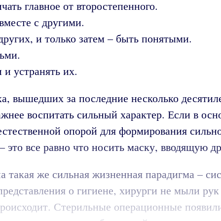
чать главное от второстепенного.
вместе с другими.
других, и только затем – быть понятыми.
ьми.
 и устранять их.
еха, вышедших за последние несколько десяти
важнее воспитать сильный характер. Если в ос
естественной опорой для формирования сильн
– это все равно что носить маску, вводящую д
 такая же сильная жизненная парадигма – сист
едставления о гигиене, хирурги не мыли рук
происходит. Стерильные операционные появили