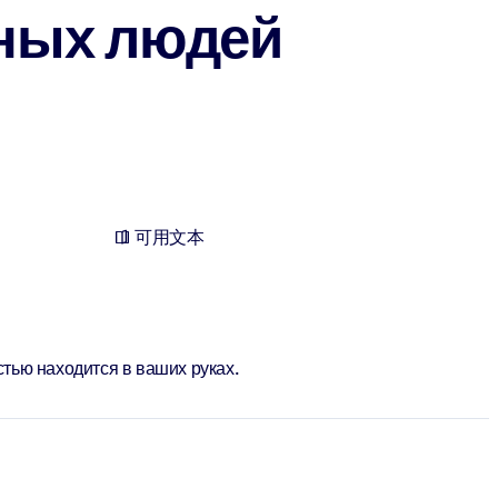
ных людей
可用文本
стью находится в ваших руках.