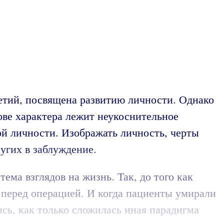
летий, посвящена развитию личности. Однако
нове характера лежит неукоснительное
ой личности. Изображать личность, черты
ругих в заблуждение.
ема взглядов на жизнь. Так, до того как
 перед операцией. И когда пациенты умирали
сь, как только сложилась иная парадигма