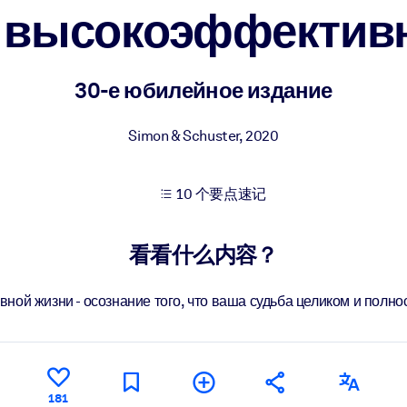
в высокоэффектив
果。
30-е юбилейное издание
Simon & Schuster
,
2020
10 个要点速记
出结果。
看看什么内容？
ной жизни - осознание того, что ваша судьба целиком и полно
181