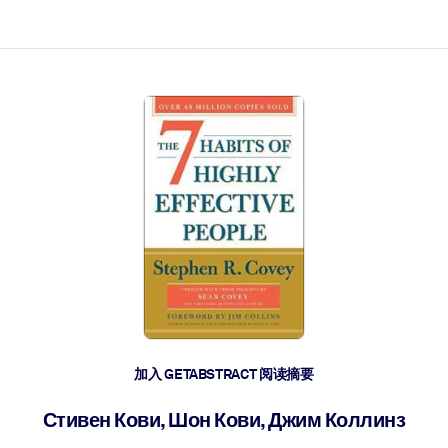
加入 GETABSTRACT 阅读摘要
Стивен Кови, Шон Кови, Джим Коллинз