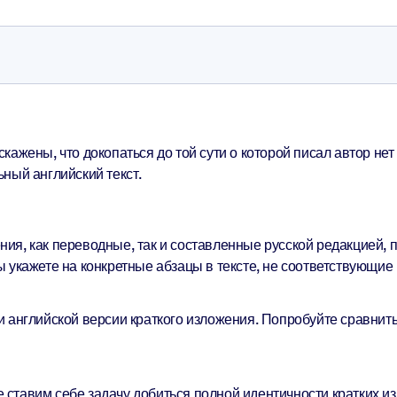
ажены, что докопаться до той сути о которой писал автор не
ный английский текст.
ия, как переводные, так и составленные русской редакцией, п
 укажете на конкретные абзацы в тексте, не соответствующие 
и английской версии краткого изложения. Попробуйте сравнить
не ставим себе задачу добиться полной идентичности кратких и