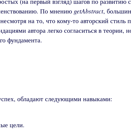
ростых (на первый взгляд) шагов по развитию 
getAbstract
ршенствованию. По мнению
, большин
е несмотря на то, что кому-то авторский стил
ндациями автора легко согласиться в теории, н
ого фундамента.
 успех, обладают следующими навыками:
ные цели.