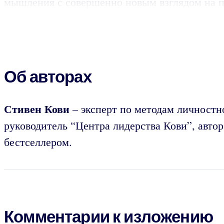
мышления с совершенно новым взглядом на п
Об авторах
Стивен Кови
– эксперт по методам личностно
руководитель “Центра лидерства Кови”, авто
бестселлером.
Комментарии к изложению