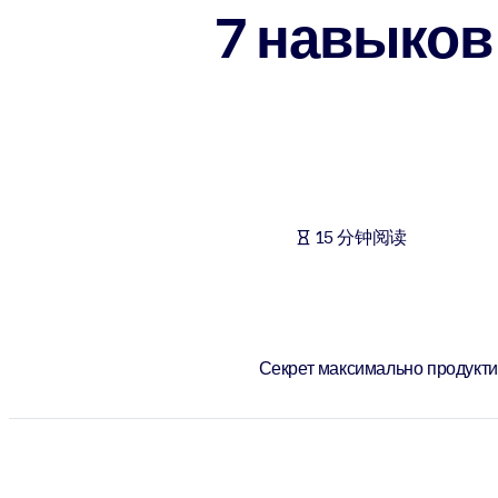
7 навыко
按系统
面向 LMS/LXP
将简短且经过验证的知识引入您的 LMS/LXP，以获得更强的学习效
面向企业图书馆
用值得信赖且即插即用的商业知识丰富您的企业图书馆。
面向人工智能系统
15 分钟阅读
利用可靠、结构化的知识为您的人工智能系统提供动力，以改善输
Секрет максимально продуктив