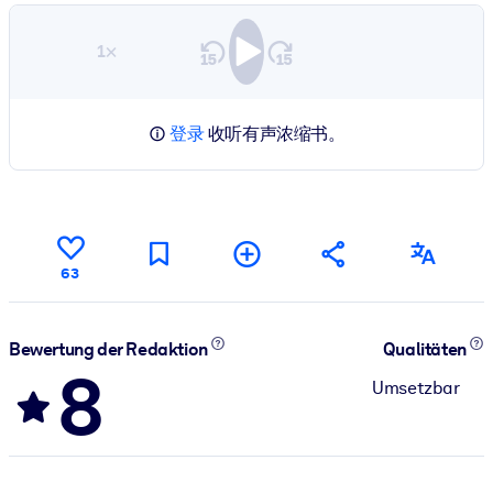
1×
登录
收听有声浓缩书。
63
Bewertung der Redaktion
Qualitäten
8
Umsetzbar