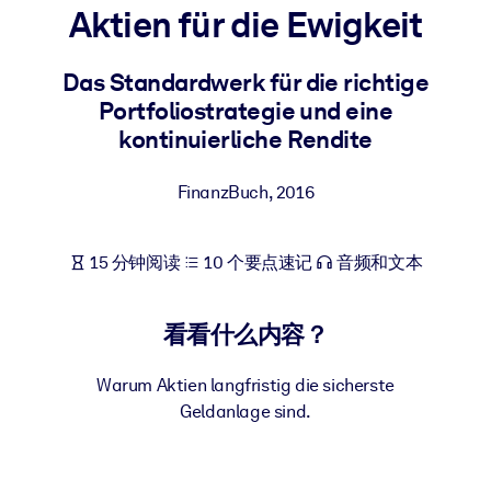
Aktien für die Ewigkeit
按系统
面向 LMS/LXP
Das Standardwerk für die richtige
将简短且经过验证的知识引入您的 LMS/LXP，以获得更强的学习效
Portfoliostrategie und eine
果。
kontinuierliche Rendite
面向企业图书馆
用值得信赖且即插即用的商业知识丰富您的企业图书馆。
FinanzBuch
,
2016
面向人工智能系统
15 分钟阅读
10 个要点速记
音频和文本
利用可靠、结构化的知识为您的人工智能系统提供动力，以改善输
结果。
看看什么内容？
Warum Aktien langfristig die sicherste
Geldanlage sind.