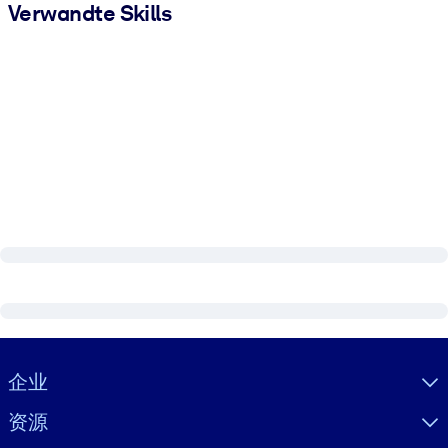
Verwandte Skills
Visually hidden Text
企业
资源