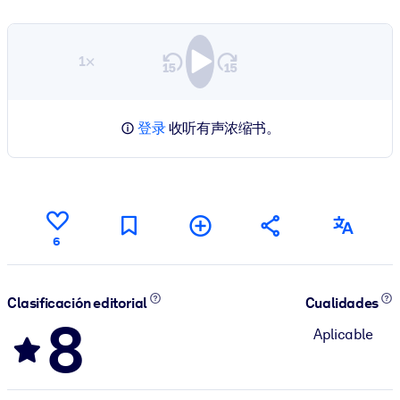
1×
登录
收听有声浓缩书。
6
Clasificación editorial
Cualidades
8
Aplicable