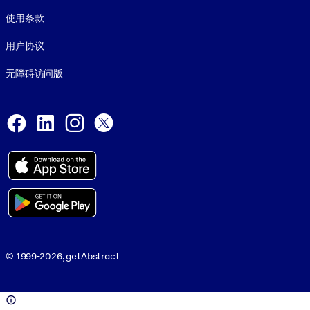
使用条款
用户协议
无障碍访问版
Social and Apps
Facebook
LinkedIn
Instagram
X
© 1999-2026, getAbstract
© 1999-2026, getAbstract