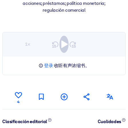
acciones; préstamos; política monetaria;
regulación comercial
1×
登录
收听有声浓缩书。
4
Clasificación editorial
Cualidades