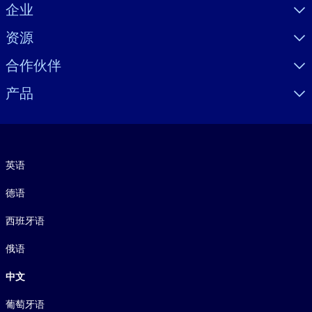
Visually hidden Text
企业
资源
合作伙伴
产品
语言
英语
德语
西班牙语
俄语
中文
葡萄牙语