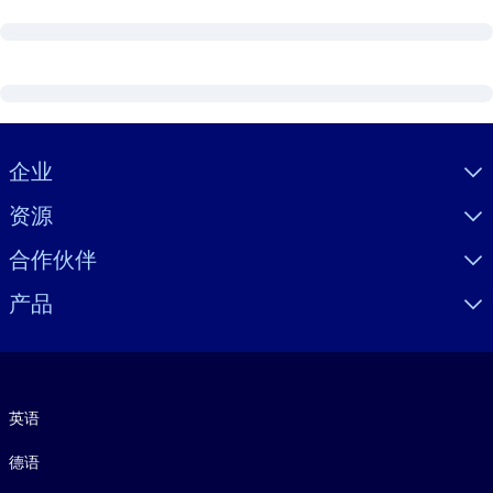
Visually hidden Text
企业
资源
合作伙伴
产品
语言
英语
德语