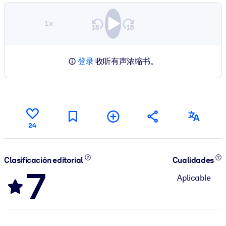
1×
登录
收听有声浓缩书。
24
Clasificación editorial
Cualidades
7
Aplicable