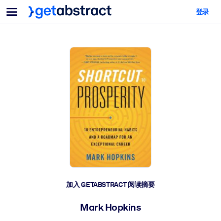
菜单
登录
面向团队与管理者
按用例
面向个人
AI 技能提升
面向人工智能系统
为您的员工配备关键的人工智能技能。
领导力发展
帮助您的管理者为未来的工作时代做好准备。
协作学习
让团队更轻松地共同学习、解决实际问题并更快采取行动。
技能提升与重塑
培养您的员工应对未来挑战所需的技能。
健康与福祉
加入 GETABSTRACT 阅读摘要
打造一支更健康、更具韧性的员工队伍。
Mark Hopkins