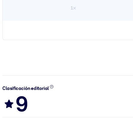
1×
Clasificación editorial
9