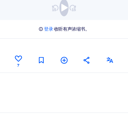
登录
收听有声浓缩书。
7