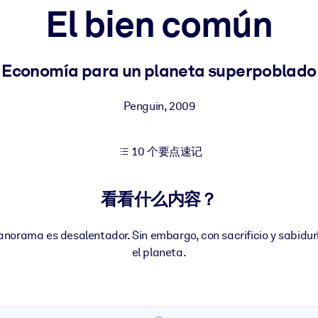
El bien común
果。
Economía para un planeta superpoblado
Penguin
,
2009
10 个要点速记
出结果。
看看什么内容？
norama es desalentador. Sin embargo, con sacrificio y sabidur
el planeta.