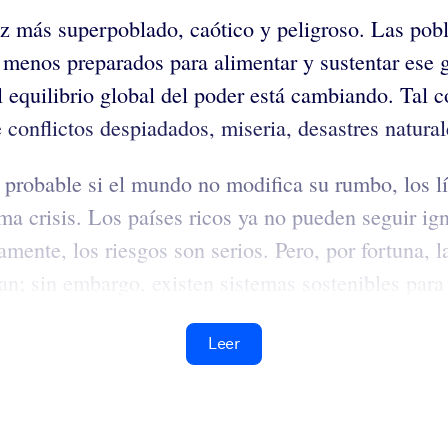
z más superpoblado, caótico y peligroso. Las pobl
s menos preparados para alimentar y sustentar ese 
El equilibrio global del poder está cambiando. Tal
conflictos despiadados, miseria, desastres natural
y probable si el mundo no modifica su rumbo, los l
sma crisis. Los países ricos ya no pueden seguir i
mente, los riesgos son serios. Pero, por fortuna, 
n; sin embargo, existen sistemas sostenibles para l
Leer