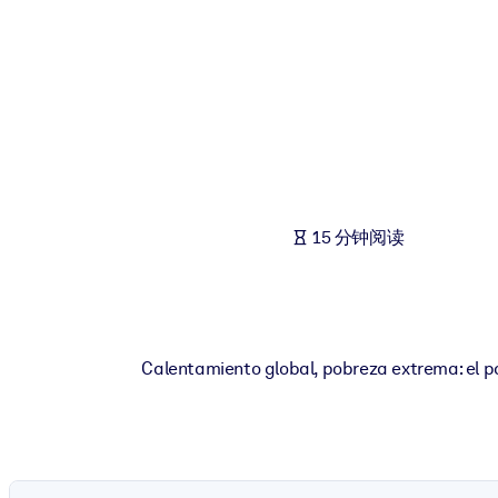
按系统
面向 LMS/LXP
将简短且经过验证的知识引入您的 LMS/LXP，以获得更强的学习效
面向企业图书馆
用值得信赖且即插即用的商业知识丰富您的企业图书馆。
面向人工智能系统
15 分钟阅读
利用可靠、结构化的知识为您的人工智能系统提供动力，以改善输
Calentamiento global, pobreza extrema: el pa