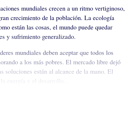
aciones mundiales crecen a un ritmo vertiginoso,
gran crecimiento de la población. La ecología
 como están las cosas, el mundo puede quedar
es y sufrimiento generalizado.
íderes mundiales deben aceptar que todos los
gnorando a los más pobres. El mercado libre dejó
las soluciones están al alcance de la mano. El
a energía y el desarrollo...