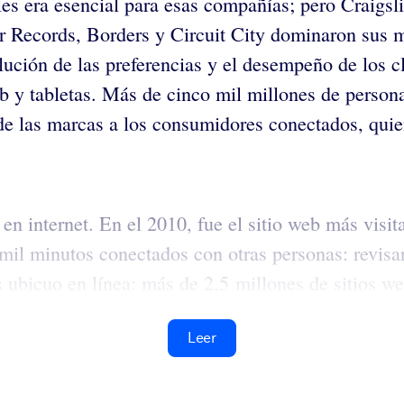
les era esencial para esas compañías; pero Craigsli
 Records, Borders y Circuit City dominaron sus me
olución de las preferencias y el desempeño de los 
b y tabletas. Más de cinco mil millones de persona
 de las marcas a los consumidores conectados, qui
en internet. En el 2010, fue el sitio web más vis
l minutos conectados con otras personas: revisar 
 ubicuo en línea: más de 2,5 millones de sitios web
Leer