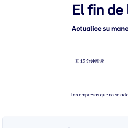
El fin d
按系统
面向 LMS/LXP
将简短且经过验证的知识引入您的 LMS/LXP，以获得更强的学习效
Actualice su mane
面向企业图书馆
用值得信赖且即插即用的商业知识丰富您的企业图书馆。
面向人工智能系统
15 分钟阅读
利用可靠、结构化的知识为您的人工智能系统提供动力，以改善输
Las empresas que no se adap