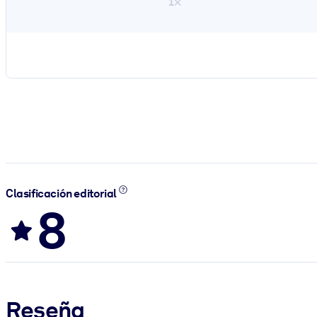
1×
Clasificación editorial
8
Reseña