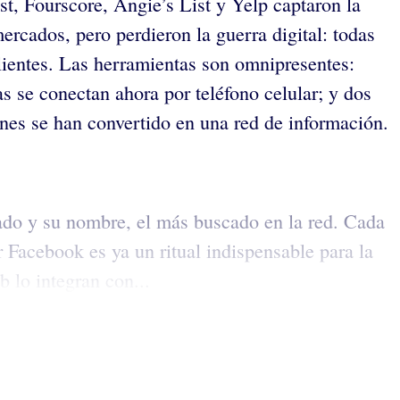
st, Fourscore, Angie’s List y Yelp captaron la
rcados, pero perdieron la guerra digital: todas
clientes. Las herramientas son omnipresentes:
s se conectan ahora por teléfono celular; y dos
enes se han convertido en una red de información.
itado y su nombre, el más buscado en la red. Cada
Facebook es ya un ritual indispensable para la
 lo integran con...