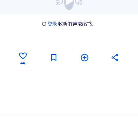
登录
收听有声浓缩书。
44