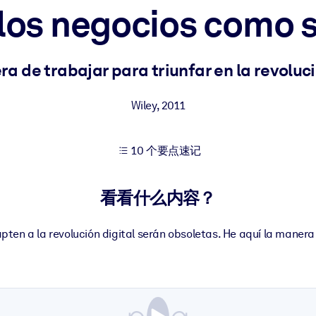
e los negocios como s
果。
ra de trabajar para triunfar en la revoluc
Wiley
,
2011
10 个要点速记
出结果。
看看什么内容？
ten a la revolución digital serán obsoletas. He aquí la maner