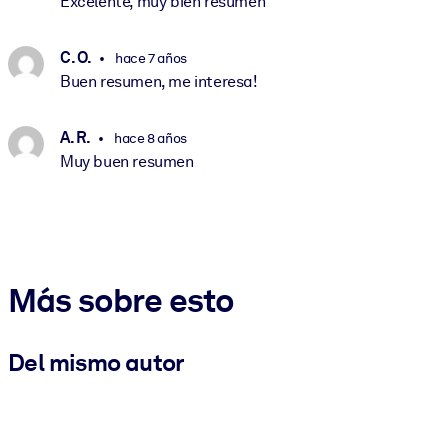
Excelente, muy bien resumen
C. O.
hace 7 años
Buen resumen, me interesa!
A. R.
hace 8 años
Muy buen resumen
Más sobre esto
Del mismo autor