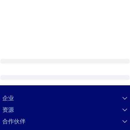
Visually hidden Text
企业
资源
合作伙伴