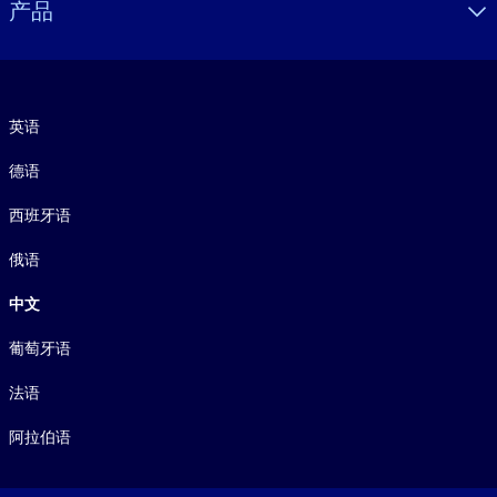
产品
语言
英语
德语
西班牙语
俄语
中文
葡萄牙语
法语
阿拉伯语