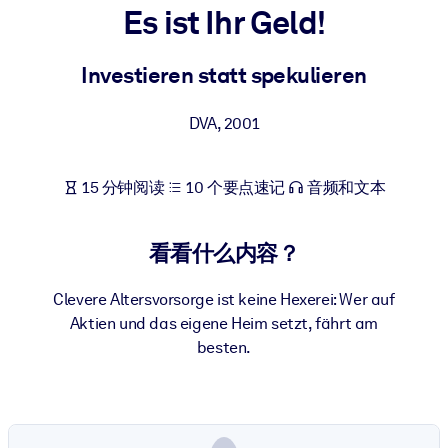
Es ist Ihr Geld!
按系统
面向 LMS/LXP
Investieren statt spekulieren
将简短且经过验证的知识引入您的 LMS/LXP，以获得更强的学习效
果。
DVA
,
2001
面向企业图书馆
用值得信赖且即插即用的商业知识丰富您的企业图书馆。
15 分钟阅读
10 个要点速记
音频和文本
面向人工智能系统
利用可靠、结构化的知识为您的人工智能系统提供动力，以改善输
看看什么内容？
结果。
Clevere Altersvorsorge ist keine Hexerei: Wer auf
Aktien und das eigene Heim setzt, fährt am
besten.