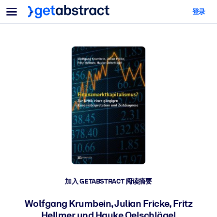
菜单
登录
面向团队与管理者
按用例
面向个人
AI 技能提升
面向人工智能系统
为您的员工配备关键的人工智能技能。
领导力发展
帮助您的管理者为未来的工作时代做好准备。
协作学习
让团队更轻松地共同学习、解决实际问题并更快采取行动。
技能提升与重塑
培养您的员工应对未来挑战所需的技能。
健康与福祉
加入 GETABSTRACT 阅读摘要
打造一支更健康、更具韧性的员工队伍。
Wolfgang Krumbein, Julian Fricke, Fritz
Hellmer und Hauke Oelschlägel