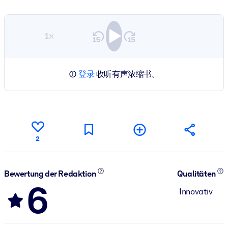
1×
登录
收听有声浓缩书。
2
Bewertung der Redaktion
Qualitäten
6
Innovativ