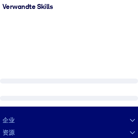
Verwandte Skills
Visually hidden Text
企业
资源