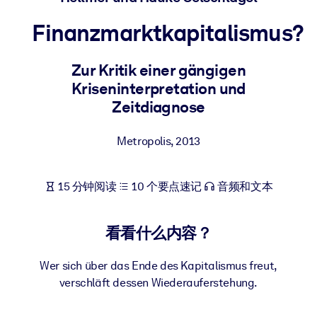
按系统
Finanzmarktkapitalismus?
面向 LMS/LXP
将简短且经过验证的知识引入您的 LMS/LXP，以获得更强的学习效
Zur Kritik einer gängigen
果。
Kriseninterpretation und
面向企业图书馆
Zeitdiagnose
用值得信赖且即插即用的商业知识丰富您的企业图书馆。
Metropolis
,
2013
面向人工智能系统
利用可靠、结构化的知识为您的人工智能系统提供动力，以改善输
15 分钟阅读
10 个要点速记
音频和文本
结果。
看看什么内容？
Wer sich über das Ende des Kapitalismus freut,
verschläft dessen Wiederauferstehung.