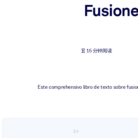
Fusione
按系统
面向 LMS/LXP
将简短且经过验证的知识引入您的 LMS/LXP，以获得更强的学习效
面向企业图书馆
用值得信赖且即插即用的商业知识丰富您的企业图书馆。
15 分钟阅读
面向人工智能系统
利用可靠、结构化的知识为您的人工智能系统提供动力，以改善输
Este comprehensivo libro de texto sobre fusio
1×