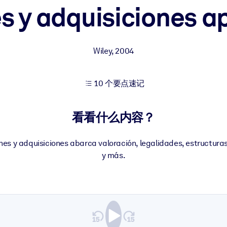
s y adquisiciones a
果。
Wiley
,
2004
10 个要点速记
出结果。
看看什么内容？
nes y adquisiciones abarca valoración, legalidades, estructuras
y más.