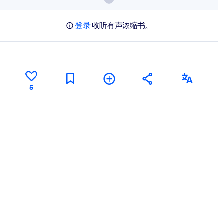
登录
收听有声浓缩书。
5