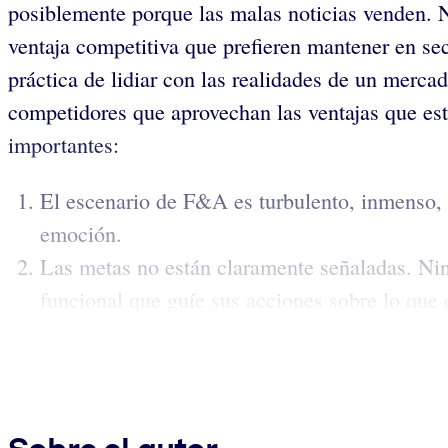
posiblemente porque las malas noticias venden. 
ventaja competitiva que prefieren mantener en se
práctica de lidiar con las realidades de un merc
competidores que aprovechan las ventajas que est
importantes:
El escenario de F&A es turbulento, inmenso, 
emoción.
Las metas no están claramente señaladas. Nin
funcional que guíe sus acciones sobre lo que 