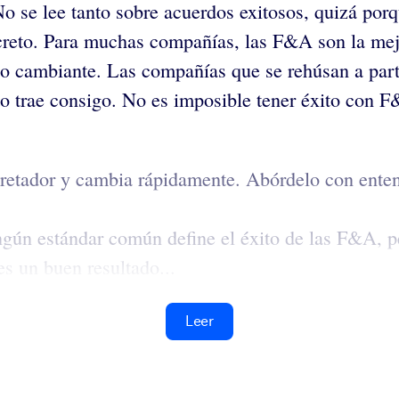
No se lee tanto sobre acuerdos exitosos, quizá po
creto. Para muchas compañías, las F&A son la mejo
ado cambiante. Las compañías que se rehúsan a part
o trae consigo. No es imposible tener éxito con F&
retador y cambia rápidamente. Abórdelo con entend
gún estándar común define el éxito de las F&A, pe
es un buen resultado...
Leer