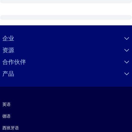
Visually hidden Text
企业
资源
合作伙伴
产品
语言
英语
德语
西班牙语