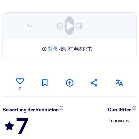
1×
登录
收听有声浓缩书。
7
Bewertung der Redaktion
Qualitäten
7
Innovativ