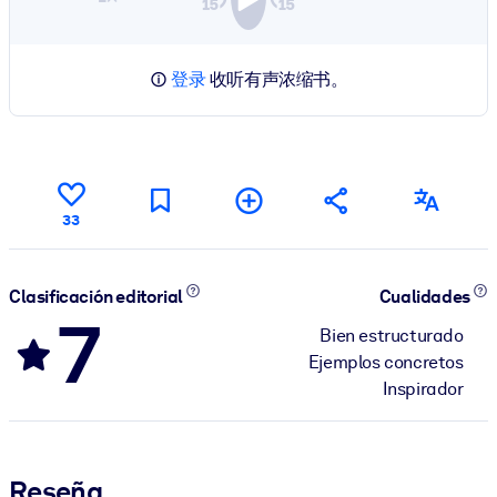
登录
收听有声浓缩书。
33
Clasificación editorial
Cualidades
7
Bien estructurado
Ejemplos concretos
Inspirador
Reseña