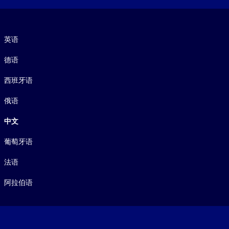
语言
英语
德语
西班牙语
俄语
中文
葡萄牙语
法语
阿拉伯语
Footer legal