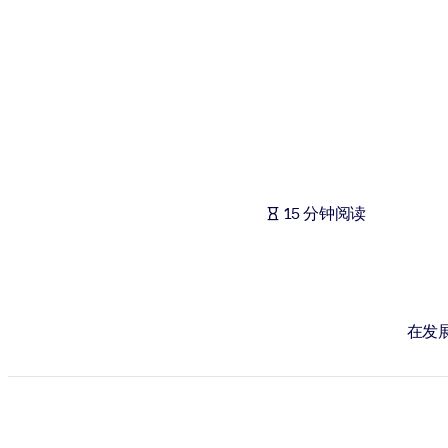
按系统
面向 LMS/LXP
将简短且经过验证的知识引入您的 LMS/LXP，以获得更强的学习效
面向企业图书馆
用值得信赖且即插即用的商业知识丰富您的企业图书馆。
面向人工智能系统
15 分钟阅读
利用可靠、结构化的知识为您的人工智能系统提供动力，以改善输
在发