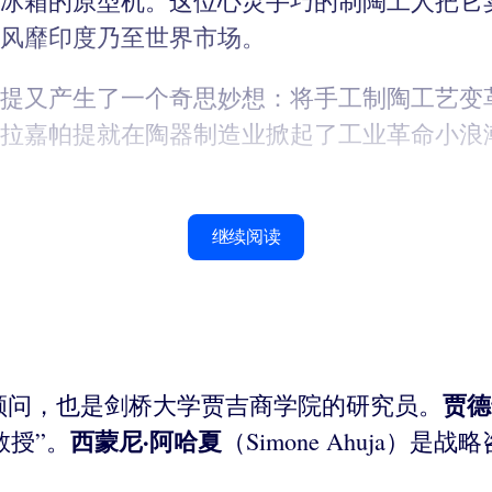
冰箱的原型机。这位心灵手巧的制陶工人把它卖
风靡印度乃至世界市场。
提又产生了一个奇思妙想：将手工制陶工艺变
拉嘉帕提就在陶器制造业掀起了工业革命小浪
继续阅读
贾德
业战略顾问，也是剑桥大学贾吉商学院的研究员。
西蒙尼·阿哈夏
教授”。
（Simone Ahuja）是