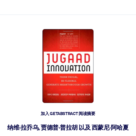
加入 GETABSTRACT 阅读摘要
纳维·拉乔乌, 贾德普·普拉胡 以及 西蒙尼·阿哈夏