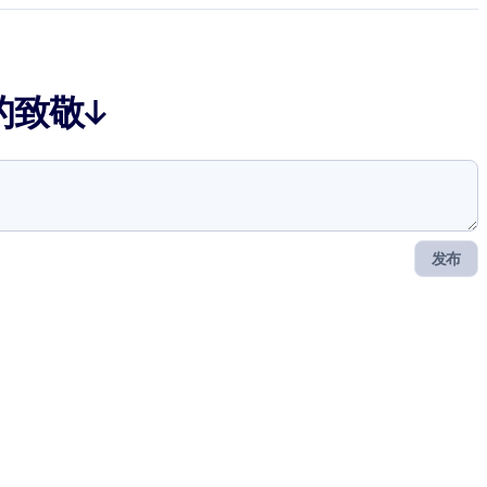
的致敬↓
发布