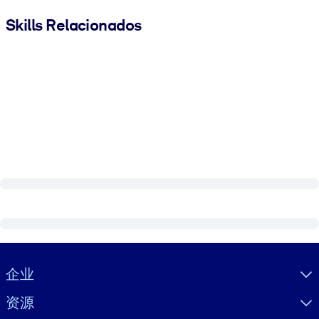
Skills Relacionados
Visually hidden Text
企业
资源