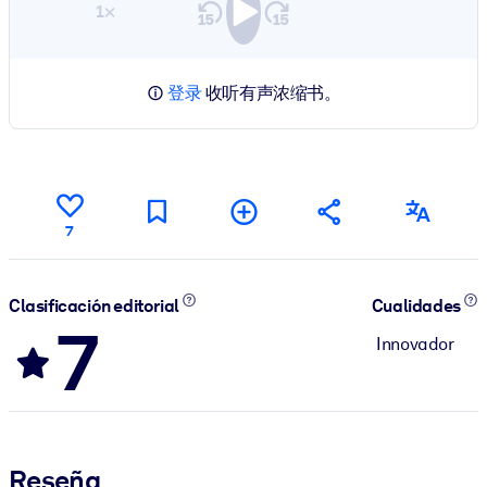
1×
登录
收听有声浓缩书。
7
Clasificación editorial
Cualidades
7
Innovador
Reseña