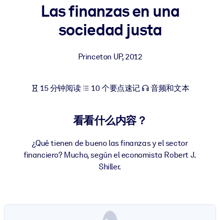
Las finanzas en una
按系统
面向 LMS/LXP
sociedad justa
将简短且经过验证的知识引入您的 LMS/LXP，以获得更强的学习效
果。
Princeton UP
,
2012
面向企业图书馆
用值得信赖且即插即用的商业知识丰富您的企业图书馆。
15 分钟阅读
10 个要点速记
音频和文本
面向人工智能系统
利用可靠、结构化的知识为您的人工智能系统提供动力，以改善输
看看什么内容？
结果。
¿Qué tienen de bueno las finanzas y el sector
financiero? Mucho, según el economista Robert J.
Shiller.