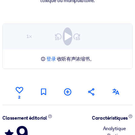
toxique ou manipulatoire.
1×
登录
收听有声浓缩书。
2
Classement éditorial
Caractéristiques
9
Analytique