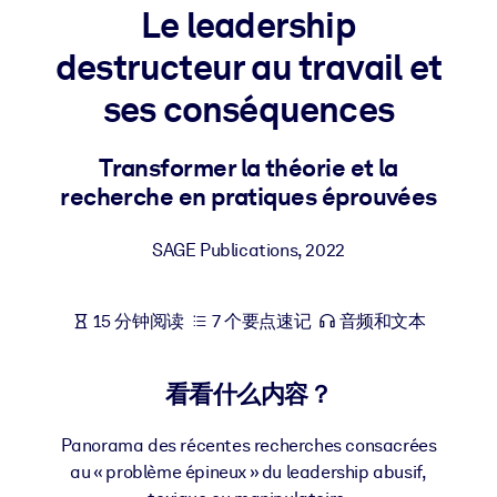
Le leadership
按系统
面向 LMS/LXP
destructeur au travail et
将简短且经过验证的知识引入您的 LMS/LXP，以获得更强的学习效
ses conséquences
果。
面向企业图书馆
Transformer la théorie et la
用值得信赖且即插即用的商业知识丰富您的企业图书馆。
recherche en pratiques éprouvées
面向人工智能系统
SAGE Publications
,
2022
利用可靠、结构化的知识为您的人工智能系统提供动力，以改善输
结果。
15 分钟阅读
7 个要点速记
音频和文本
看看什么内容？
Panorama des récentes recherches consacrées
au « problème épineux » du leadership abusif,