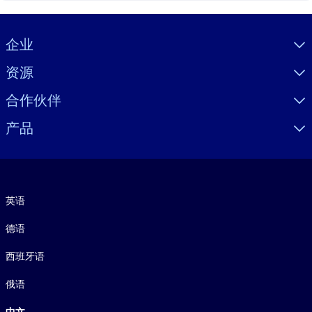
Visually hidden Text
企业
资源
合作伙伴
产品
语言
英语
德语
西班牙语
俄语
中文