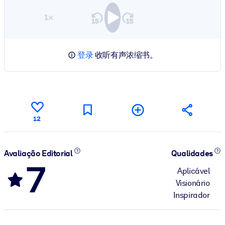
1×
登录
收听有声浓缩书。
12
Avaliação Editorial
Qualidades
7
Aplicável
Visionário
Inspirador