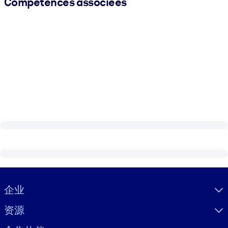
Compétences associées
Visually hidden Text
企业
资源