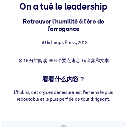
On a tué le leadership
按系统
面向 LMS/LXP
Retrouver l’humilité à l’ère de
将简短且经过验证的知识引入您的 LMS/LXP，以获得更强的学习效
l’arrogance
果。
面向企业图书馆
Little Leaps Press
,
2018
用值得信赖且即插即用的商业知识丰富您的企业图书馆。
面向人工智能系统
15 分钟阅读
6 个要点速记
音频和文本
利用可靠、结构化的知识为您的人工智能系统提供动力，以改善输
结果。
看看什么内容？
L’hubris, cet orgueil démesuré, est l’ennemi le plus
redoutable et le plus perfide de tout dirigeant.