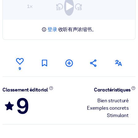
1×
登录
收听有声浓缩书。
9
Classement éditorial
Caractéristiques
9
Bien structuré
Exemples concrets
Stimulant