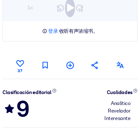
1×
登录
收听有声浓缩书。
37
Clasificación editorial
Cualidades
9
Analítico
Revelador
Interesante