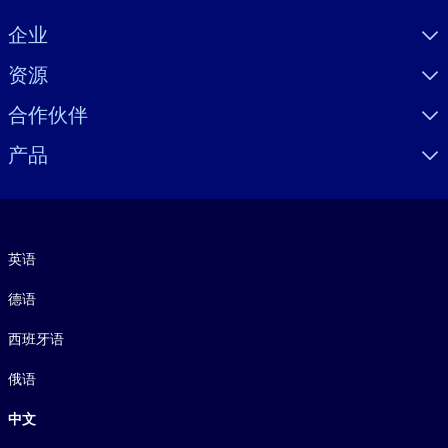
Visually hidden Text
企业
资源
合作伙伴
产品
语言
英语
德语
西班牙语
俄语
中文