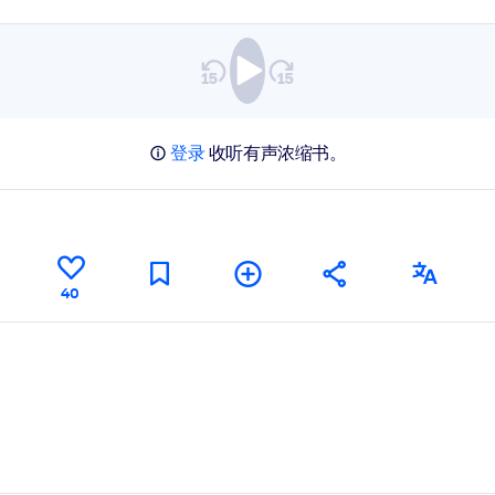
登录
收听有声浓缩书。
40