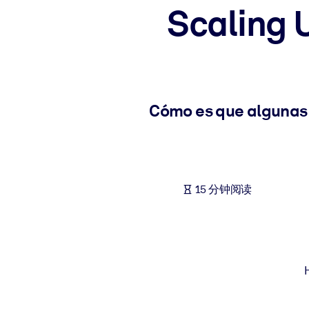
Scaling 
按系统
面向 LMS/LXP
将简短且经过验证的知识引入您的 LMS/LXP，以获得更强的学习效
面向企业图书馆
用值得信赖且即插即用的商业知识丰富您的企业图书馆。
Cómo es que algunas 
面向人工智能系统
利用可靠、结构化的知识为您的人工智能系统提供动力，以改善输
15 分钟阅读