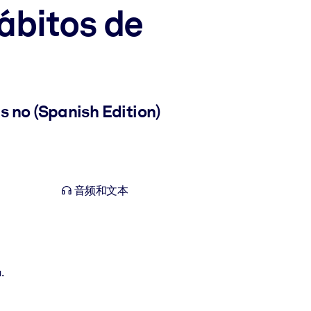
ábitos de
 no (Spanish Edition)
音频和文本
.