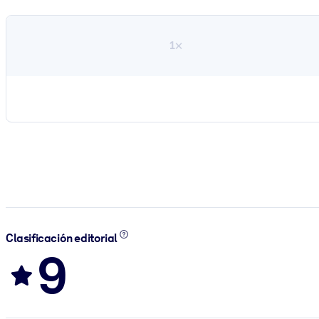
1×
Clasificación editorial
9