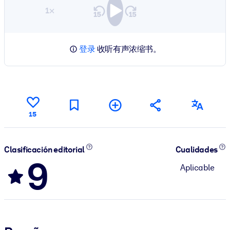
1×
登录
收听有声浓缩书。
15
Clasificación editorial
Cualidades
9
Aplicable