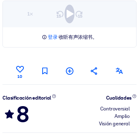
1×
登录
收听有声浓缩书。
10
Clasificación editorial
Cualidades
8
Controversial
Amplio
Visión general