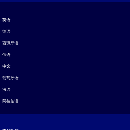
语言
英语
德语
西班牙语
俄语
中文
葡萄牙语
法语
阿拉伯语
Footer legal