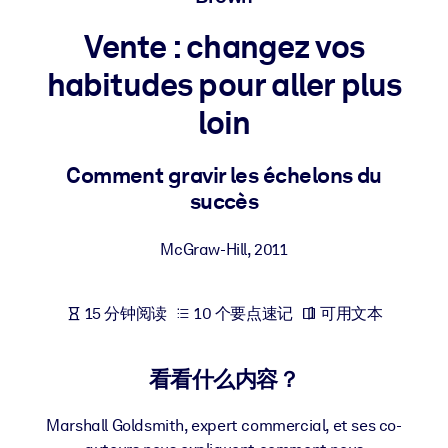
按系统
Vente : changez vos
面向 LMS/LXP
habitudes pour aller plus
将简短且经过验证的知识引入您的 LMS/LXP，以获得更强的学习效
果。
loin
面向企业图书馆
Comment gravir les échelons du
用值得信赖且即插即用的商业知识丰富您的企业图书馆。
succès
面向人工智能系统
利用可靠、结构化的知识为您的人工智能系统提供动力，以改善输
McGraw-Hill
,
2011
结果。
15 分钟阅读
10 个要点速记
可用文本
看看什么内容？
Marshall Goldsmith, expert commercial, et ses co-