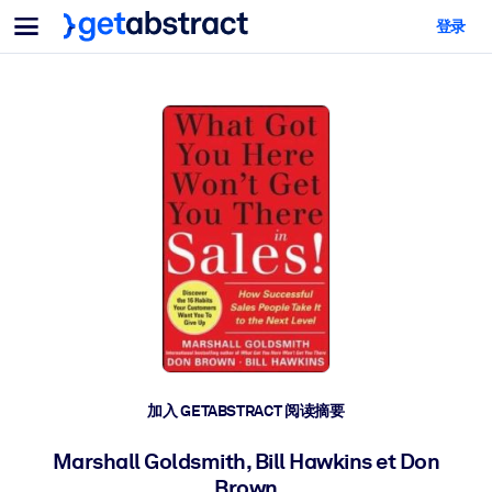
菜单
登录
面向团队与管理者
按用例
面向个人
AI 技能提升
面向人工智能系统
为您的员工配备关键的人工智能技能。
领导力发展
帮助您的管理者为未来的工作时代做好准备。
协作学习
让团队更轻松地共同学习、解决实际问题并更快采取行动。
技能提升与重塑
培养您的员工应对未来挑战所需的技能。
健康与福祉
加入 GETABSTRACT 阅读摘要
打造一支更健康、更具韧性的员工队伍。
Marshall Goldsmith, Bill Hawkins et Don
Brown