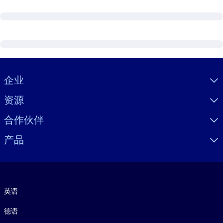
Visually hidden Text
企业
资源
合作伙伴
产品
语言
英语
德语