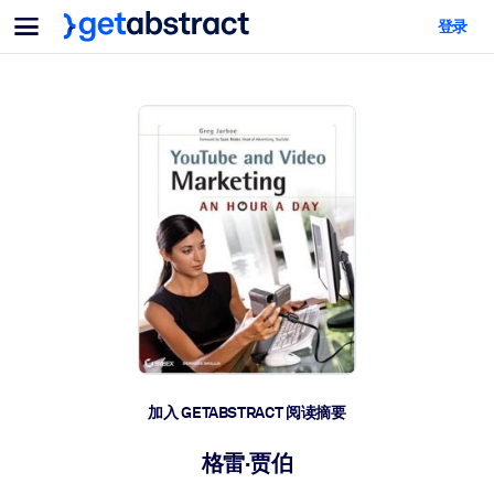
菜单
登录
面向团队与管理者
按用例
面向个人
AI 技能提升
面向人工智能系统
为您的员工配备关键的人工智能技能。
领导力发展
帮助您的管理者为未来的工作时代做好准备。
协作学习
让团队更轻松地共同学习、解决实际问题并更快采取行动。
技能提升与重塑
培养您的员工应对未来挑战所需的技能。
健康与福祉
加入 GETABSTRACT 阅读摘要
打造一支更健康、更具韧性的员工队伍。
格雷·贾伯