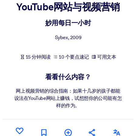
YouTube网站与视频营销
按系统
面向 LMS/LXP
妙用每日一小时
将简短且经过验证的知识引入您的 LMS/LXP，以获得更强的学习效
果。
Sybex
,
2009
面向企业图书馆
用值得信赖且即插即用的商业知识丰富您的企业图书馆。
15 分钟阅读
10 个要点速记
可用文本
面向人工智能系统
利用可靠、结构化的知识为您的人工智能系统提供动力，以改善输
看看什么内容？
结果。
网上视频营销的综合指南：如果十几岁的孩子都能
设法在YouTube网站上赚钱，试想想你的公司能有怎
样的作为。