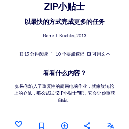
ZIP小贴士
按系统
面向 LMS/LXP
以最快的方式完成更多的任务
将简短且经过验证的知识引入您的 LMS/LXP，以获得更强的学习效
果。
Berrett-Koehler
,
2013
面向企业图书馆
用值得信赖且即插即用的商业知识丰富您的企业图书馆。
15 分钟阅读
10 个要点速记
可用文本
面向人工智能系统
利用可靠、结构化的知识为您的人工智能系统提供动力，以改善输
看看什么内容？
结果。
如果你陷入了重复性的简易电脑作业，就像旋转轮
上的仓鼠，那么试试“ZIP小贴士”吧，它会让你重获
自由。