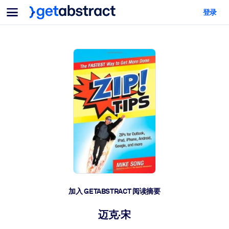
菜单
登录
面向团队与管理者
按用例
面向个人
AI 技能提升
面向人工智能系统
为您的员工配备关键的人工智能技能。
领导力发展
帮助您的管理者为未来的工作时代做好准备。
协作学习
让团队更轻松地共同学习、解决实际问题并更快采取行动。
技能提升与重塑
培养您的员工应对未来挑战所需的技能。
健康与福祉
加入 GETABSTRACT 阅读摘要
打造一支更健康、更具韧性的员工队伍。
迈克·宋