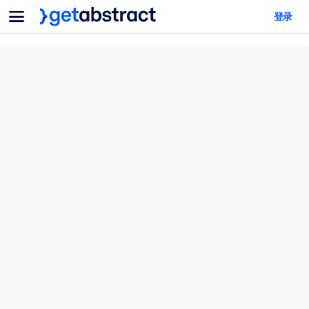
菜单
登录
面向团队与管理者
按用例
面向个人
AI 技能提升
面向人工智能系统
为您的员工配备关键的人工智能技能。
领导力发展
帮助您的管理者为未来的工作时代做好准备。
协作学习
让团队更轻松地共同学习、解决实际问题并更快采取行动。
技能提升与重塑
培养您的员工应对未来挑战所需的技能。
健康与福祉
打造一支更健康、更具韧性的员工队伍。