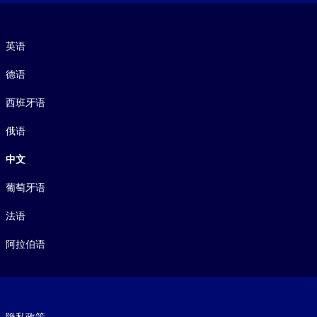
语言
英语
德语
西班牙语
俄语
中文
葡萄牙语
法语
阿拉伯语
Footer legal