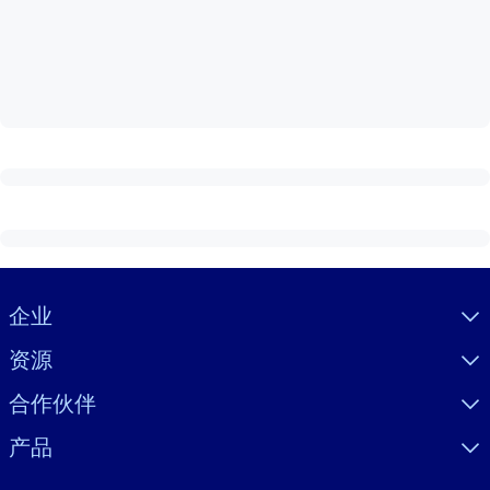
按系统
面向 LMS/LXP
将简短且经过验证的知识引入您的 LMS/LXP，以获得更强的学习效
果。
面向企业图书馆
用值得信赖且即插即用的商业知识丰富您的企业图书馆。
面向人工智能系统
利用可靠、结构化的知识为您的人工智能系统提供动力，以改善输
结果。
Visually hidden Text
企业
资源
合作伙伴
产品