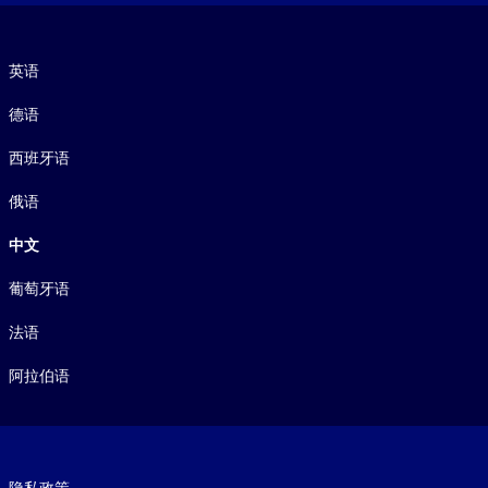
语言
英语
德语
西班牙语
俄语
中文
葡萄牙语
法语
阿拉伯语
Footer legal