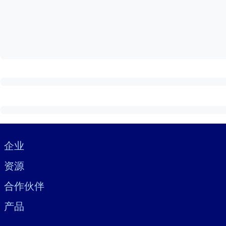
按系统
面向 LMS/LXP
将简短且经过验证的知识引入您的 LMS/LXP，以获得更强的学习效
面向企业图书馆
用值得信赖且即插即用的商业知识丰富您的企业图书馆。
面向人工智能系统
利用可靠、结构化的知识为您的人工智能系统提供动力，以改善输
Visually hidden Text
企业
资源
合作伙伴
产品