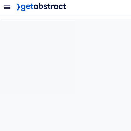
菜单
面向团队与管理者
按用例
面向个人
AI 技能提升
面向人工智能系统
为您的员工配备关键的人工智能技能。
领导力发展
帮助您的管理者为未来的工作时代做好准备。
协作学习
让团队更轻松地共同学习、解决实际问题并更快采取行动。
技能提升与重塑
培养您的员工应对未来挑战所需的技能。
健康与福祉
打造一支更健康、更具韧性的员工队伍。