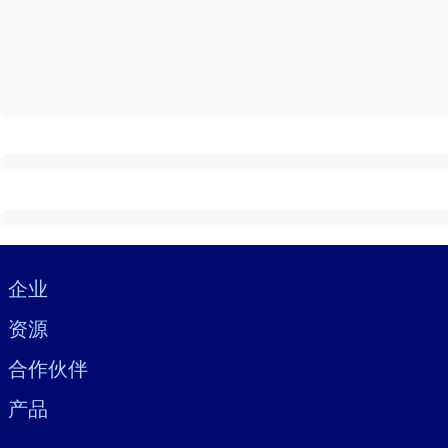
按系统
面向 LMS/LXP
将简短且经过验证的知识引入您的 LMS/LXP，以获得更强的学习效
面向企业图书馆
用值得信赖且即插即用的商业知识丰富您的企业图书馆。
面向人工智能系统
利用可靠、结构化的知识为您的人工智能系统提供动力，以改善输
Visually hidden Text
企业
资源
合作伙伴
产品