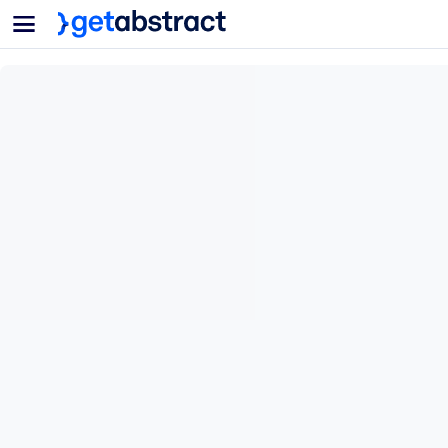
菜单
面向团队与管理者
按用例
面向个人
AI 技能提升
面向人工智能系统
为您的员工配备关键的人工智能技能。
领导力发展
帮助您的管理者为未来的工作时代做好准备。
协作学习
让团队更轻松地共同学习、解决实际问题并更快采取行动。
技能提升与重塑
培养您的员工应对未来挑战所需的技能。
健康与福祉
打造一支更健康、更具韧性的员工队伍。