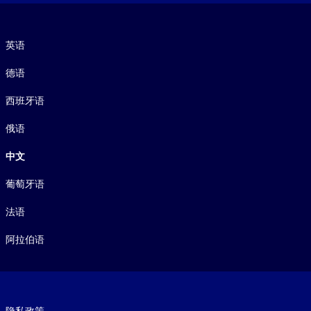
语言
英语
德语
西班牙语
俄语
中文
葡萄牙语
法语
阿拉伯语
Footer legal