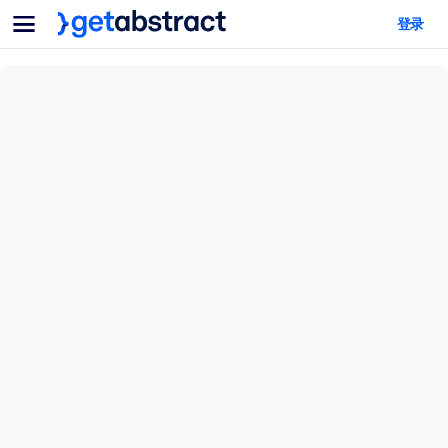
菜单
登录
面向团队与管理者
按用例
面向个人
AI 技能提升
面向人工智能系统
为您的员工配备关键的人工智能技能。
领导力发展
帮助您的管理者为未来的工作时代做好准备。
协作学习
让团队更轻松地共同学习、解决实际问题并更快采取行动。
技能提升与重塑
培养您的员工应对未来挑战所需的技能。
健康与福祉
打造一支更健康、更具韧性的员工队伍。