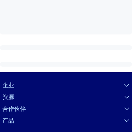
按系统
面向 LMS/LXP
将简短且经过验证的知识引入您的 LMS/LXP，以获得更强的学习效
果。
面向企业图书馆
用值得信赖且即插即用的商业知识丰富您的企业图书馆。
面向人工智能系统
利用可靠、结构化的知识为您的人工智能系统提供动力，以改善输
结果。
Visually hidden Text
企业
资源
合作伙伴
产品