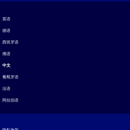
语言
英语
德语
西班牙语
俄语
中文
葡萄牙语
法语
阿拉伯语
Footer legal