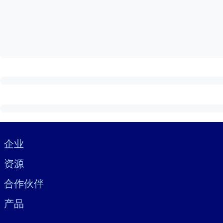
按系统
面向 LMS/LXP
将简短且经过验证的知识引入您的 LMS/LXP，以获得更强的学习效
面向企业图书馆
用值得信赖且即插即用的商业知识丰富您的企业图书馆。
面向人工智能系统
利用可靠、结构化的知识为您的人工智能系统提供动力，以改善输
Visually hidden Text
企业
资源
合作伙伴
产品