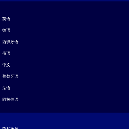
语言
英语
德语
西班牙语
俄语
中文
葡萄牙语
法语
阿拉伯语
Footer legal