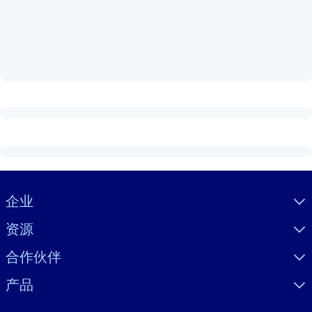
按系统
面向 LMS/LXP
将简短且经过验证的知识引入您的 LMS/LXP，以获得更强的学习效
果。
面向企业图书馆
用值得信赖且即插即用的商业知识丰富您的企业图书馆。
面向人工智能系统
利用可靠、结构化的知识为您的人工智能系统提供动力，以改善输
结果。
Visually hidden Text
企业
资源
合作伙伴
产品