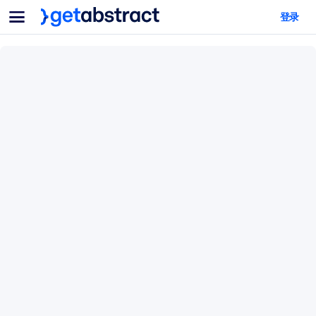
菜单
登录
面向团队与管理者
按用例
面向个人
AI 技能提升
面向人工智能系统
为您的员工配备关键的人工智能技能。
领导力发展
帮助您的管理者为未来的工作时代做好准备。
协作学习
让团队更轻松地共同学习、解决实际问题并更快采取行动。
技能提升与重塑
培养您的员工应对未来挑战所需的技能。
健康与福祉
打造一支更健康、更具韧性的员工队伍。