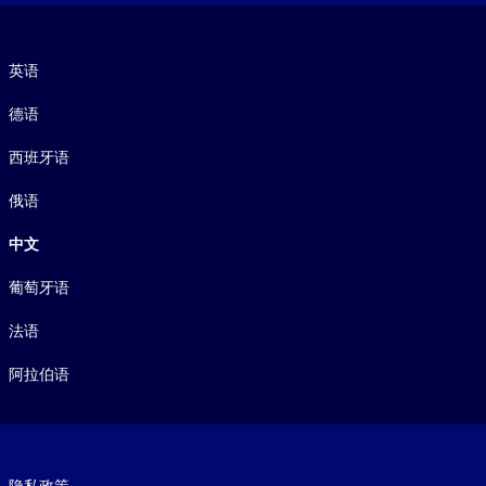
语言
英语
德语
西班牙语
俄语
中文
葡萄牙语
法语
阿拉伯语
Footer legal