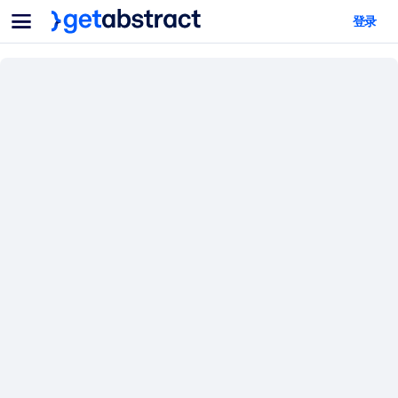
菜单
登录
面向团队与管理者
按用例
面向个人
AI 技能提升
面向人工智能系统
为您的员工配备关键的人工智能技能。
领导力发展
帮助您的管理者为未来的工作时代做好准备。
协作学习
让团队更轻松地共同学习、解决实际问题并更快采取行动。
技能提升与重塑
培养您的员工应对未来挑战所需的技能。
健康与福祉
打造一支更健康、更具韧性的员工队伍。