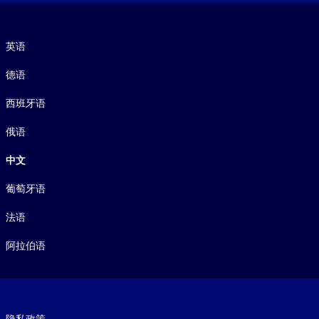
语言
英语
德语
西班牙语
俄语
中文
葡萄牙语
法语
阿拉伯语
Footer legal