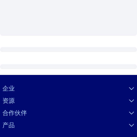
按系统
面向 LMS/LXP
将简短且经过验证的知识引入您的 LMS/LXP，以获得更强的学习效
果。
面向企业图书馆
用值得信赖且即插即用的商业知识丰富您的企业图书馆。
面向人工智能系统
利用可靠、结构化的知识为您的人工智能系统提供动力，以改善输
结果。
Visually hidden Text
企业
资源
合作伙伴
产品